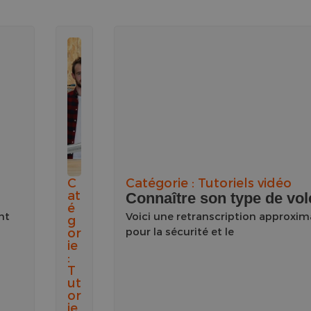
C
Catégorie :
Tutoriels vidéo
at
Connaître son type de vole
é
nt
Voici une retranscription approxima
g
or
pour la sécurité et le
ie
:
T
ut
or
ie