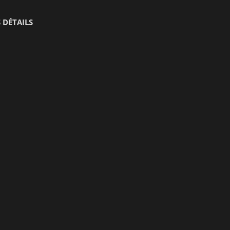
 DÉTAILS
ce
Ciblage
Fonctionnalité
No
Performance
Ciblage
Fonctionnalité
Non classifiés