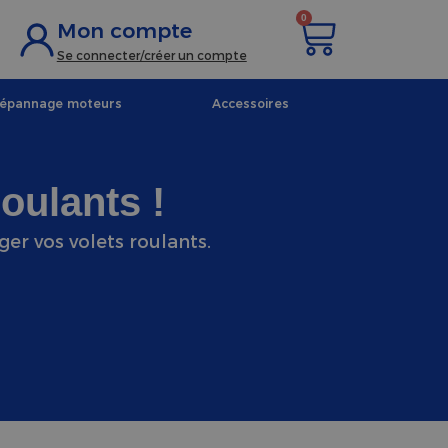
0
Mon compte
Se connecter/créer un compte
dépannage moteurs
Accessoires
oulants !
ger vos volets roulants.