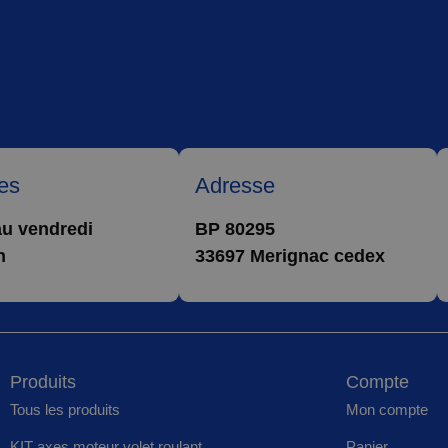
es
Adresse
au vendredi
BP 80295
h
33697 Merignac cedex
Produits
Compte
Tous les produits
Mon compte
KIT axes moteur volet roulant
Panier