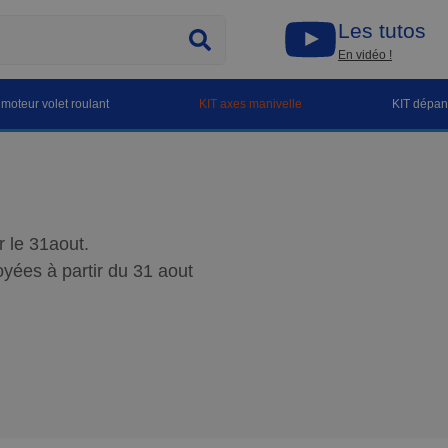
Les tutos
En vidéo !
 moteur volet roulant
KIT axes manivelle
KIT dépa
 le 31aout.
yées à partir du 31 aout