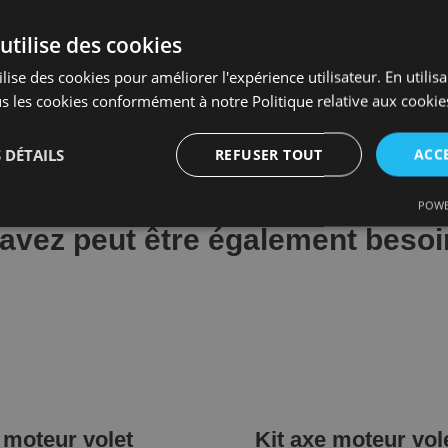
ches récapitulatives du contenu des kits, nous avons au
utilise des cookies
lise des cookies pour améliorer l'expérience utilisateur. En utilis
s les cookies conformément à notre Politique relative aux cookie
 DÉTAILS
REFUSER TOUT
ACC
POWE
ce
Ciblage
Fonctionnalité
No
avez peut être également besoin
Performance
Ciblage
Fonctionnalité
Non classifiés
mance sont utilisés pour voir comment les visiteurs utilisent le site Web, par exemple l
t pas être utilisés pour identifier directement un visiteur spécifique.
 moteur volet
Kit axe moteur vol
Fournisseur
Expiration
Description