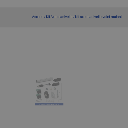
Accueil
/
Kit Axe manivelle
/ Kit axe manivelle volet roulant