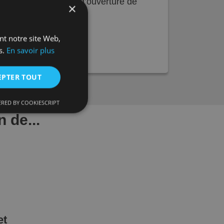
ssi une
playlist vidéo
d’ouverture de
×
ant notre site Web,
s.
En savoir plus
EPTER TOUT
RED BY COOKIESCRIPT
n classifiés
 de...
es cookies d'analyse.
et