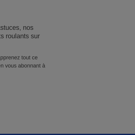
.tatonvolet.fr
Session
stuces, nos
s roulants sur
apprenez tout ce
s en vous abonnant à