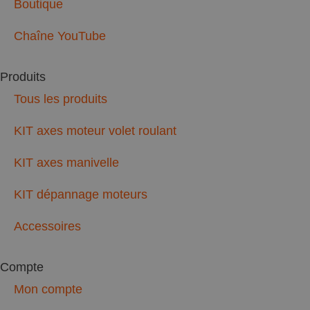
Boutique
_ga_6RGXJVL4JB
.
Chaîne YouTube
_ga
.
Produits
Tous les produits
KIT axes moteur volet roulant
Nom
Fou
Nom
KIT axes manivelle
sbjs_session
/
Do
Nom
sbjs_migrations
__stripe_mid
Stri
KIT dépannage moteurs
.tat
NID
sbjs_current_add
sbjs_first
__stripe_sid
Stri
Accessoires
.tat
YSC
m
VISITOR_INFO1_LIV
Compte
sbjs_first_add
Mon compte
sbjs_current