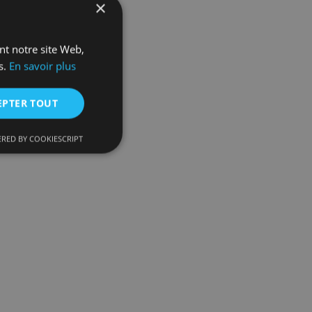
×
ant notre site Web,
s.
En savoir plus
EPTER TOUT
RED BY COOKIESCRIPT
n classifiés
es cookies d'analyse.