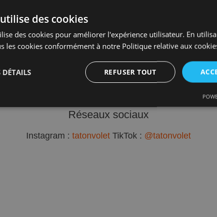
Horaires
utilise des cookies
Lundi au vendredi
lise des cookies pour améliorer l'expérience utilisateur. En utilis
s les cookies conformément à notre Politique relative aux cookie
8h - 19h
Adresse
 DÉTAILS
REFUSER TOUT
ACC
BP 80295
33697 Merignac cedex
POWE
ce
Ciblage
Fonctionnalité
No
Réseaux sociaux
Instagram :
tatonvolet
TikTok :
@tatonvolet
Performance
Ciblage
Fonctionnalité
Non classifiés
mance sont utilisés pour voir comment les visiteurs utilisent le site Web, par exemple l
t pas être utilisés pour identifier directement un visiteur spécifique.
Fournisseur
Expiration
Description