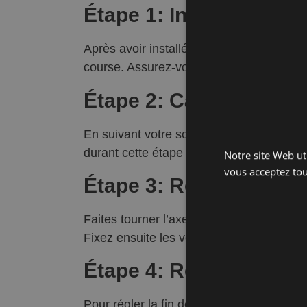
Étape 1: Installation d
Après avoir installé votre axe motorisé fil
course. Assurez-vous que l’axe est corre
Étape 2: Câblage de l’I
En suivant votre schéma électrique, câblez 
durant cette étape pour éviter tout risque
Notre site Web uti
vous acceptez tou
Étape 3: Réglage de l
Faites tourner l’axe comme si vous descen
Fixez ensuite les verrous sur l’axe.
Étape 4: Réglage de la
Pour régler la fin de course haute, utilis