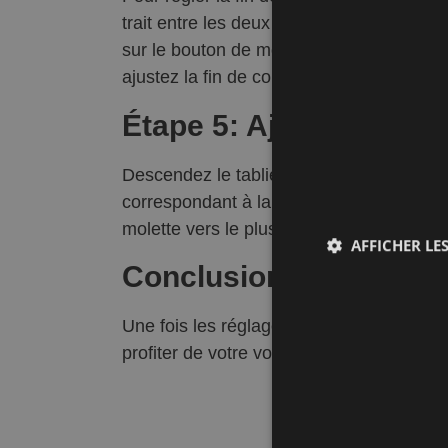
trait entre les deux vis pour déterminer c
sur le bouton de montée, vous pourrez dédu
ajustez la fin de course en baissant la mo
Étape 5: Ajustement Fi
Descendez le tablier jusqu’à ce que le mo
correspondant à la fin de course basse. 
molette vers le plus pour affiner le réglag
AFFICHER LES
Conclusion
Une fois les réglages terminés, fermez l
profiter de votre volet roulant motorisé,
Performan