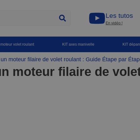
Les tutos
En vidéo !
 moteur volet roulant
KIT axes manivelle
KIT dépa
n moteur filaire de volet roulant : Guide Étape par Éta
 moteur filaire de volet