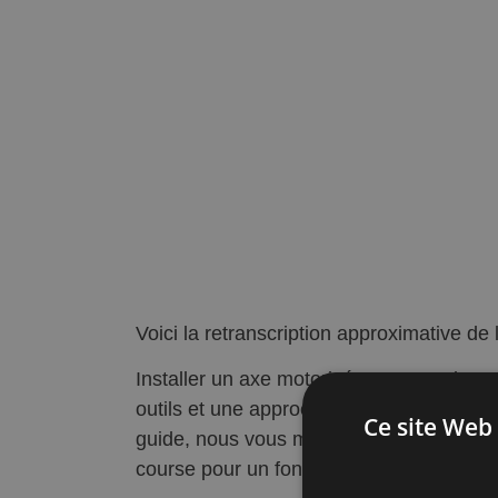
Voici la retranscription approximative de 
Installer un axe motorisé pour un volet r
outils et une approche méthodique, c’est
Ce site Web 
guide, nous vous montrons comment installe
course pour un fonctionnement optimal.