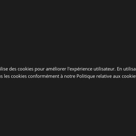
e l’Axe Motorisé
aire, la première étape consiste à régler les fins de
ctement installé avant de procéder.
nterrupteur
l’interrupteur. Il est crucial de couper l’électricité
 d’accident.
lise des cookies pour améliorer l'expérience utilisateur. En utilis
s les cookies conformément à notre Politique relative aux cookie
a Fin de Course Basse
diez le tablier jusqu’à ce que le moteur s’arrête.
 Fin de Course Haute
ez deux vis de réglage situées sur le moteur. Tracez un