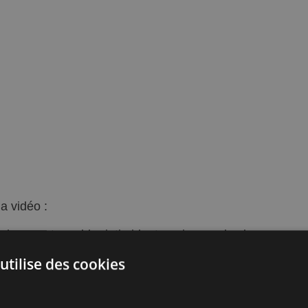
la vidéo :
oulant peut sembler intimidant, mais avec les bons
 une tâche à la portée de tous les bricoleurs. Dans ce
utilise des cookies
r l’axe, câbler l’interrupteur, et régler les fins de