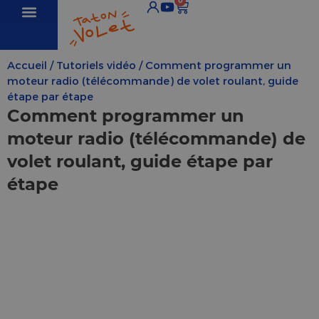
0
Tous les produits
KIT axes moteur volet roulant
KIT axes manivelle
KIT dépannage moteurs
Accueil
/
Tutoriels vidéo
/ Comment programmer un
moteur radio (télécommande) de volet roulant, guide
étape par étape
Comment programmer un
moteur radio (télécommande) de
volet roulant, guide étape par
étape