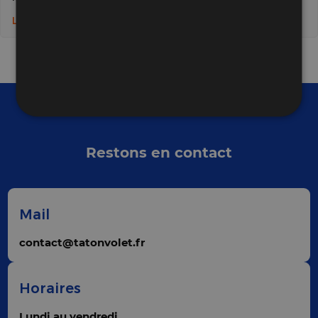
_ga
1 an 1
Ce nom de
Google LLC
Lire la suite
mois
cookie est
.tatonvolet.fr
associé à
Google
Universal
Analytics -
qui est une
mise à jour
importante
du service
d'analyse le
plus
couramment
utilisé de
Restons en contact
Google. Ce
cookie est
utilisé pour
distinguer les
utilisateurs
uniques en
Mail
attribuant un
numéro
généré
contact@tatonvolet.fr
aléatoirement
comme
identifiant
client. Il est
inclus dans
Horaires
chaque
demande de
page d'un site
Lundi au vendredi