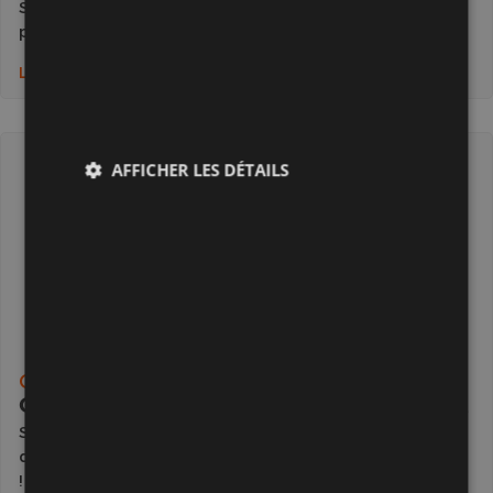
Si je te retrouve dans cette astuce, c’est que tu as un
problème avec ton moteur radio de volet roulant
Lire la suite
AFFICHER LES DÉTAILS
Catégorie :
Tutoriels vidéo
Choisir la taille de son kit volet roulant
Performance
Ciblage
Si je te retrouve aujourd’hui dans cette vidéo c’est
qu’on doit choisir notre kit de volet roulant c’est parti
!
Fonctionnalité
Non classifiés