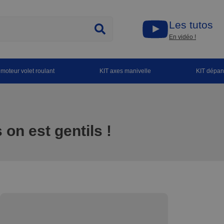
Les tutos
En vidéo !
 moteur volet roulant
KIT axes manivelle
KIT dépa
on est gentils !